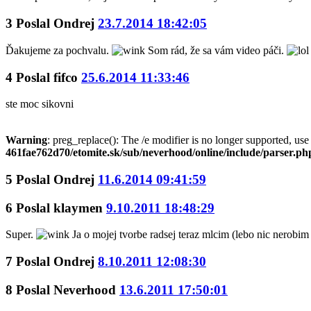
3
Poslal
Ondrej
23.7.2014 18:42:05
Ďakujeme za pochvalu.
Som rád, že sa vám video páči.
4
Poslal
fifco
25.6.2014 11:33:46
ste moc sikovni
Warning
: preg_replace(): The /e modifier is no longer supported, us
461fae762d70/etomite.sk/sub/neverhood/online/include/parser.ph
5
Poslal
Ondrej
11.6.2014 09:41:59
6
Poslal
klaymen
9.10.2011 18:48:29
Super.
Ja o mojej tvorbe radsej teraz mlcim (lebo nic nerobi
7
Poslal
Ondrej
8.10.2011 12:08:30
8
Poslal
Neverhood
13.6.2011 17:50:01