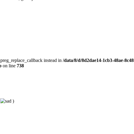
e preg_replace_callback instead in
/data/8/d/8d2dae14-1cb3-48ae-8c48
p
on line
738
m
)