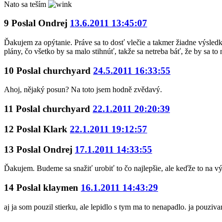
Nato sa teším
9
Poslal
Ondrej
13.6.2011 13:45:07
Ďakujem za opýtanie. Práve sa to dosť vlečie a takmer žiadne výsled
plány, čo všetko by sa malo stihnúť, takže sa netreba báť, že by sa to 
10
Poslal
churchyard
24.5.2011 16:33:55
Ahoj, nějaký posun? Na toto jsem hodně zvědavý.
11
Poslal
churchyard
22.1.2011 20:20:39
12
Poslal
Klark
22.1.2011 19:12:57
13
Poslal
Ondrej
17.1.2011 14:33:55
Ďakujem. Budeme sa snažiť urobiť to čo najlepšie, ale keďže to na vý
14
Poslal
klaymen
16.1.2011 14:43:29
aj ja som pouzil stierku, ale lepidlo s tym ma to nenapadlo. ja pouziva