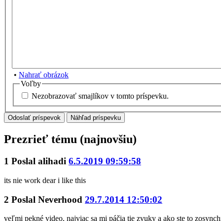
•
Nahrať obrázok
Voľby
Nezobrazovať smajlíkov v tomto príspevku.
Prezrieť tému (najnovšiu)
1
Poslal
alihadi
6.5.2019 09:59:58
its nie work dear i like this
2
Poslal
Neverhood
29.7.2014 12:50:02
veľmi pekné video, najviac sa mi páčia tie zvuky a ako ste to zosynch