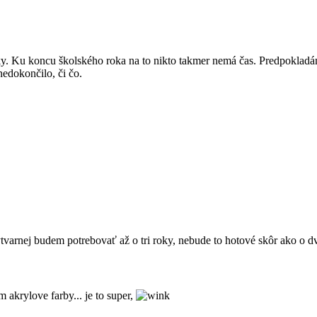
ky. Ku koncu školského roka na to nikto takmer nemá čas. Predpokladá
nedokončilo, či čo.
tvarnej budem potrebovať až o tri roky, nebude to hotové skôr ako o d
m akrylove farby... je to super,