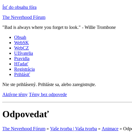
Ísť do obsahu fóra
The Neverhood Fórum
"Bad is always where you forget to look." - Willie Trombone
Obsah
WebSK
WebCZ
Užívatelia
Pravidla
Hľadať
Registrácia
Prihlásiť
Nie ste prihlásený.
Prihláste sa, alebo zaregistrujte.
Aktívne témy
Témy bez odpovede
Odpovedať
The Neverhood Fórum
»
Vaše tvorba | Vaša tvorba
»
Animace
»
Odp