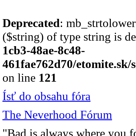
Deprecated
: mb_strtolower
($string) of type string is 
1cb3-48ae-8c48-
461fae762d70/etomite.sk/s
on line
121
Ísť do obsahu fóra
The Neverhood Fórum
"Bad is always where you fo