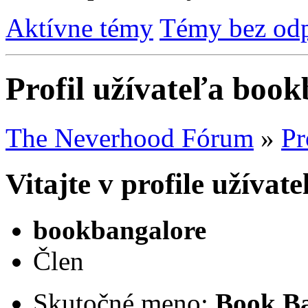
Aktívne témy
Témy bez od
Profil užívateľa boo
The Neverhood Fórum
»
Pr
Vitajte v profile užíva
bookbangalore
Člen
Skutočné meno:
Book Ba