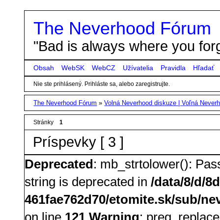
The Neverhood Fórum
"Bad is always where you forg
Obsah
WebSK
WebCZ
Užívatelia
Pravidla
Hľadať
Nie ste prihlásený.
Prihláste sa, alebo zaregistrujte.
The Neverhood Fórum
»
Volná Neverhood diskuze | Voľná Neverh
Stránky
1
Príspevky [ 3 ]
Deprecated
: mb_strtolower(): Pass
string is deprecated in
/data/8/d/8
461fae762d70/etomite.sk/sub/nev
on line
121
Warning
: preg_replace