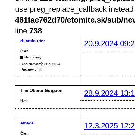
use preg_replace_callback instead
461fae762d70/etomite.sk/sub/ne
line
738
dilaralaurier
20.9.2024 09:2
Člen
Neprítomný
Registrovaný:
20.9.2024
Príspevky:
19
The Oberoi Gurgaon
28.9.2024 13:1
Host
amace
12.3.2025 12:2
Člen