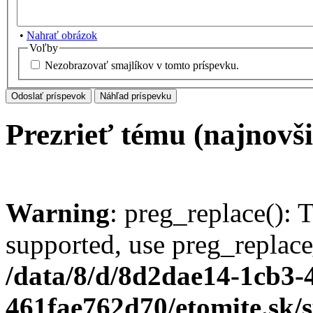
•
Nahrať obrázok
Voľby
Nezobrazovať smajlíkov v tomto príspevku.
Prezrieť tému (najnovši
Warning
: preg_replace(): 
supported, use preg_replace
/data/8/d/8d2dae14-1cb3-
461fae762d70/etomite.sk/