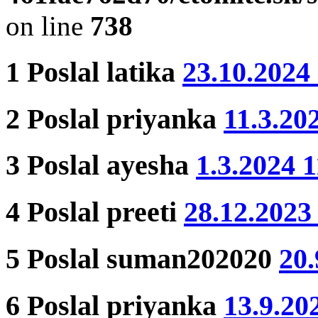
on line
738
1
Poslal
latika
23.10.2024
2
Poslal
priyanka
11.3.20
3
Poslal
ayesha
1.3.2024 
4
Poslal
preeti
28.12.2023
5
Poslal
suman202020
20.
6
Poslal
priyanka
13.9.20