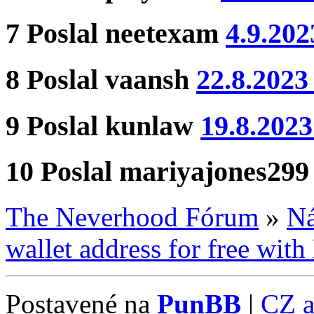
7
Poslal
neetexam
4.9.202
8
Poslal
vaansh
22.8.2023
9
Poslal
kunlaw
19.8.2023
10
Poslal
mariyajones299
The Neverhood Fórum
»
Ná
wallet address for free wit
Postavené na
PunBB
|
CZ 