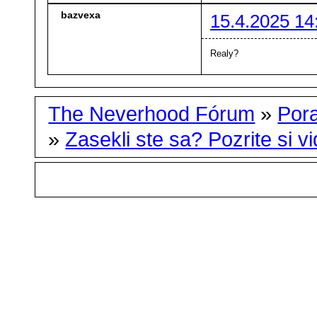
bazvexa
15.4.2025 14
Realy?
The Neverhood Fórum
»
Por
»
Zasekli ste sa? Pozrite si vid