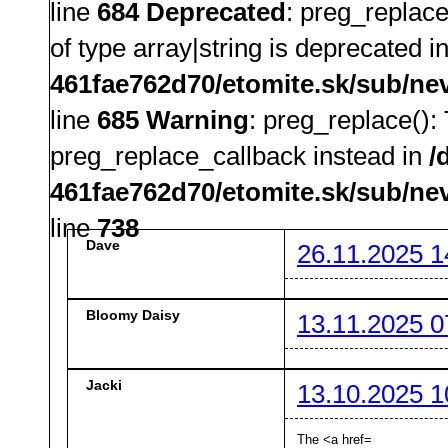
line
684
Deprecated
: preg_replace
of type array|string is deprecated i
461fae762d70/etomite.sk/sub/ne
line
685
Warning
: preg_replace():
preg_replace_callback instead in
/
461fae762d70/etomite.sk/sub/ne
line
738
Dave
26.11.2025 1
Bloomy Daisy
13.11.2025 0
Jacki
13.10.2025 1
The <a href=