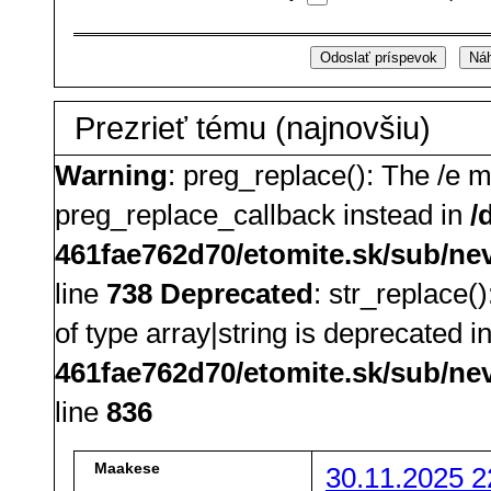
Prezrieť tému (najnovšiu)
Warning
: preg_replace(): The /e m
preg_replace_callback instead in
/
461fae762d70/etomite.sk/sub/ne
line
738
Deprecated
: str_replace(
of type array|string is deprecated i
461fae762d70/etomite.sk/sub/ne
line
836
Maakese
30.11.2025 2