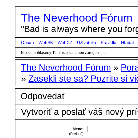
The Neverhood Fórum
"Bad is always where you forg
Obsah
WebSK
WebCZ
Užívatelia
Pravidla
Hľadať
Nie ste prihlásený.
Prihláste sa, alebo zaregistrujte.
The Neverhood Fórum
»
Por
»
Zasekli ste sa? Pozrite si vid
Odpovedať
Vytvoriť a poslať váš nový pr
Meno:
(Povinné)