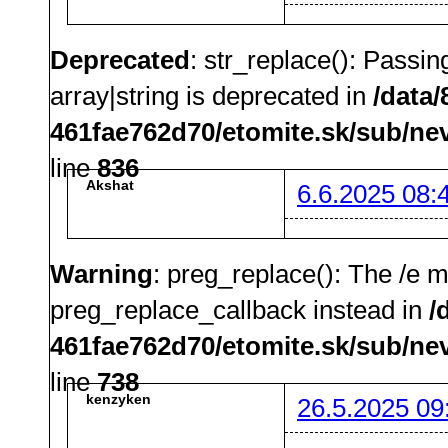
Deprecated
: str_replace(): Passin
array|string is deprecated in
/data
461fae762d70/etomite.sk/sub/ne
line
836
Akshat
6.6.2025 08:
Warning
: preg_replace(): The /e m
preg_replace_callback instead in
/
461fae762d70/etomite.sk/sub/ne
line
738
kenzyken
26.5.2025 09