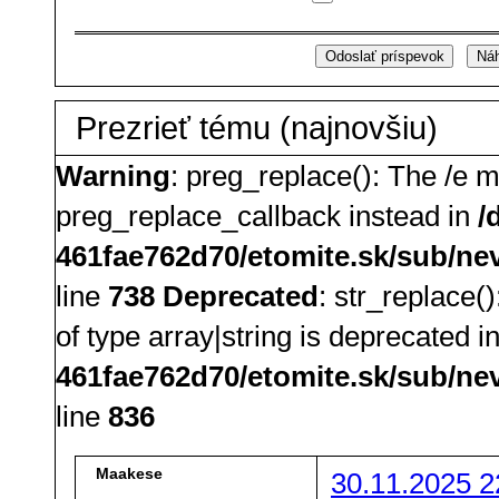
Prezrieť tému (najnovšiu)
Warning
: preg_replace(): The /e m
preg_replace_callback instead in
/
461fae762d70/etomite.sk/sub/ne
line
738
Deprecated
: str_replace(
of type array|string is deprecated i
461fae762d70/etomite.sk/sub/ne
line
836
Maakese
30.11.2025 2