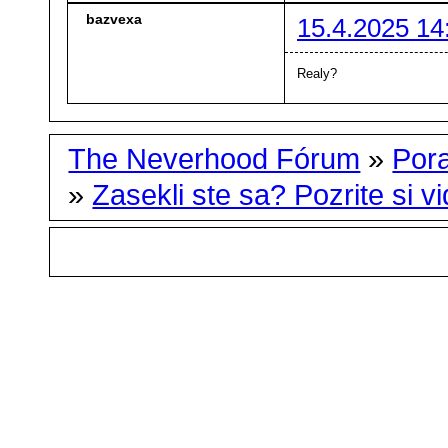
bazvexa
15.4.2025 14
Realy?
The Neverhood Fórum
»
Por
»
Zasekli ste sa? Pozrite si vid