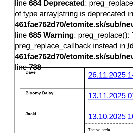
line
684
Deprecated
: preg_replace
of type array|string is deprecated i
461fae762d70/etomite.sk/sub/ne
line
685
Warning
: preg_replace():
preg_replace_callback instead in
/
461fae762d70/etomite.sk/sub/ne
line
738
Dave
26.11.2025 1
Bloomy Daisy
13.11.2025 0
Jacki
13.10.2025 1
The <a href=