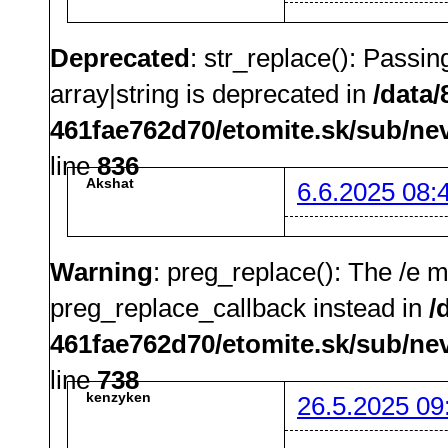
Deprecated
: str_replace(): Passin
array|string is deprecated in
/data
461fae762d70/etomite.sk/sub/ne
line
836
Akshat
6.6.2025 08:
Warning
: preg_replace(): The /e m
preg_replace_callback instead in
/
461fae762d70/etomite.sk/sub/ne
line
738
kenzyken
26.5.2025 09