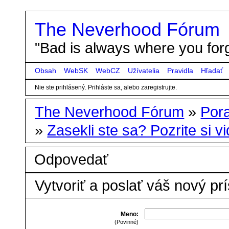
The Neverhood Fórum
"Bad is always where you forg
Obsah
WebSK
WebCZ
Užívatelia
Pravidla
Hľadať
Nie ste prihlásený.
Prihláste sa, alebo zaregistrujte.
The Neverhood Fórum
»
Por
»
Zasekli ste sa? Pozrite si vid
Odpovedať
Vytvoriť a poslať váš nový pr
Meno:
(Povinné)