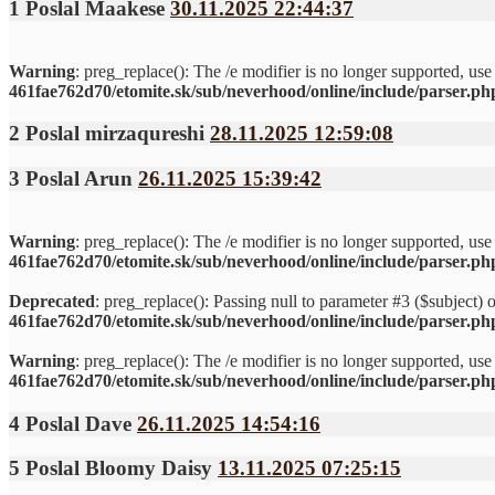
1
Poslal
Maakese
30.11.2025 22:44:37
Warning
: preg_replace(): The /e modifier is no longer supported, us
461fae762d70/etomite.sk/sub/neverhood/online/include/parser.ph
2
Poslal
mirzaqureshi
28.11.2025 12:59:08
3
Poslal
Arun
26.11.2025 15:39:42
Warning
: preg_replace(): The /e modifier is no longer supported, us
461fae762d70/etomite.sk/sub/neverhood/online/include/parser.ph
Deprecated
: preg_replace(): Passing null to parameter #3 ($subject) o
461fae762d70/etomite.sk/sub/neverhood/online/include/parser.ph
Warning
: preg_replace(): The /e modifier is no longer supported, us
461fae762d70/etomite.sk/sub/neverhood/online/include/parser.ph
4
Poslal
Dave
26.11.2025 14:54:16
5
Poslal
Bloomy Daisy
13.11.2025 07:25:15