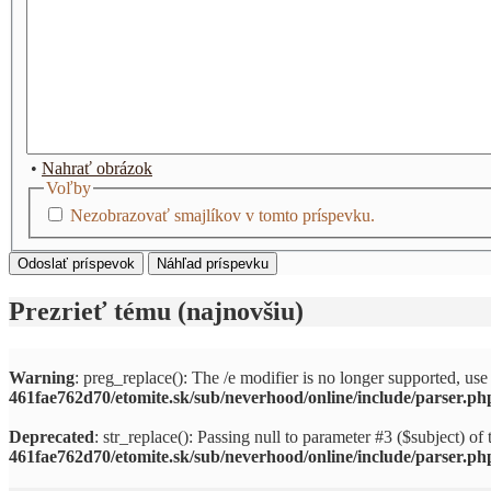
•
Nahrať obrázok
Voľby
Nezobrazovať smajlíkov v tomto príspevku.
Prezrieť tému (najnovšiu)
Warning
: preg_replace(): The /e modifier is no longer supported, us
461fae762d70/etomite.sk/sub/neverhood/online/include/parser.ph
Deprecated
: str_replace(): Passing null to parameter #3 ($subject) of 
461fae762d70/etomite.sk/sub/neverhood/online/include/parser.ph