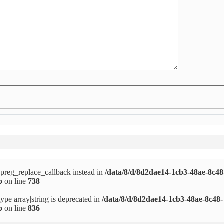
e preg_replace_callback instead in
/data/8/d/8d2dae14-1cb3-48ae-8c48
p
on line
738
type array|string is deprecated in
/data/8/d/8d2dae14-1cb3-48ae-8c48-
p
on line
836