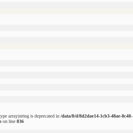
type array|string is deprecated in
/data/8/d/8d2dae14-1cb3-48ae-8c48-
p
on line
836