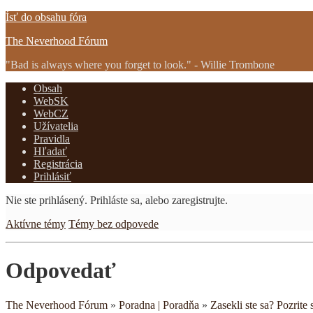
Ísť do obsahu fóra
The Neverhood Fórum
"Bad is always where you forget to look." - Willie Trombone
Obsah
WebSK
WebCZ
Užívatelia
Pravidla
Hľadať
Registrácia
Prihlásiť
Nie ste prihlásený.
Prihláste sa, alebo zaregistrujte.
Aktívne témy
Témy bez odpovede
Odpovedať
The Neverhood Fórum
»
Poradna | Poradňa
»
Zasekli ste sa? Pozrite s