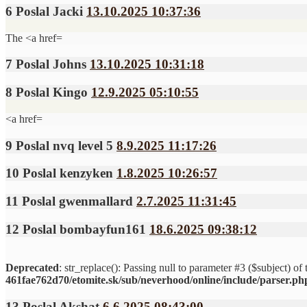
6
Poslal
Jacki
13.10.2025 10:37:36
The <a href=
7
Poslal
Johns
13.10.2025 10:31:18
8
Poslal
Kingo
12.9.2025 05:10:55
<a href=
9
Poslal
nvq level 5
8.9.2025 11:17:26
10
Poslal
kenzyken
1.8.2025 10:26:57
11
Poslal
gwenmallard
2.7.2025 11:31:45
12
Poslal
bombayfun161
18.6.2025 09:38:12
Deprecated
: str_replace(): Passing null to parameter #3 ($subject) of 
461fae762d70/etomite.sk/sub/neverhood/online/include/parser.ph
13
Poslal
Akshat
6.6.2025 08:43:00