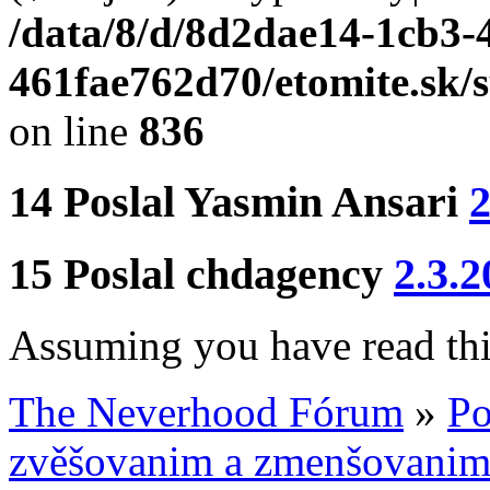
/data/8/d/8d2dae14-1cb3-
461fae762d70/etomite.sk/
on line
836
14
Poslal
Yasmin Ansari
2
15
Poslal
chdagency
2.3.2
Assuming you have read this
The Neverhood Fórum
»
Po
zvěšovanim a zmenšovani