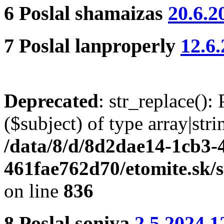
6
Poslal
shamaizas
20.6.2
7
Poslal
lanproperly
12.6
Deprecated
: str_replace():
($subject) of type array|stri
/data/8/d/8d2dae14-1cb3-
461fae762d70/etomite.sk/
on line
836
8
Poslal
soniya
2.5.2024 1