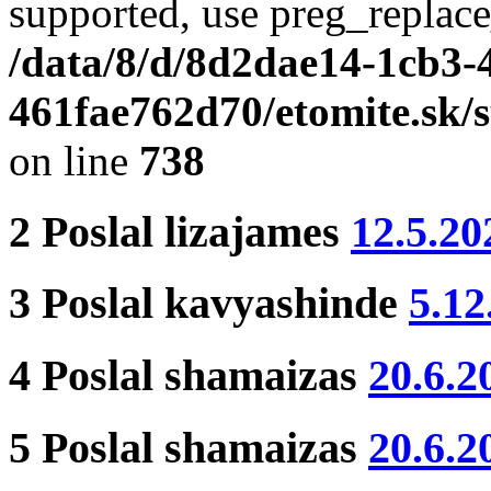
supported, use preg_replace
/data/8/d/8d2dae14-1cb3-
461fae762d70/etomite.sk/
on line
738
2
Poslal
lizajames
12.5.20
3
Poslal
kavyashinde
5.12
4
Poslal
shamaizas
20.6.2
5
Poslal
shamaizas
20.6.2