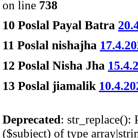
on line
738
10
Poslal
Payal Batra
20.
11
Poslal
nishajha
17.4.20
12
Poslal
Nisha Jha
15.4.
13
Poslal
jiamalik
10.4.20
Deprecated
: str_replace():
($subject) of type array|stri