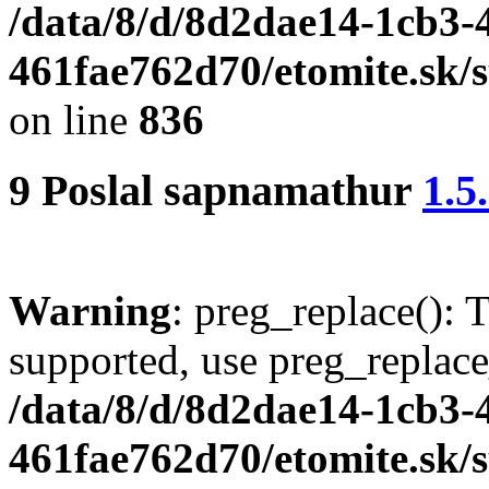
/data/8/d/8d2dae14-1cb3-
461fae762d70/etomite.sk/
on line
836
9
Poslal
sapnamathur
1.5
Warning
: preg_replace(): 
supported, use preg_replace
/data/8/d/8d2dae14-1cb3-
461fae762d70/etomite.sk/