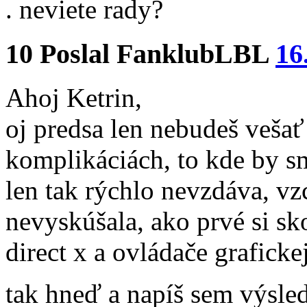
. neviete rady?
10
Poslal
FanklubLBL
16
Ahoj Ketrin,
oj predsa len nebudeš veša
komplikáciách, to kde by s
len tak rýchlo nevzdáva, vzc
nevyskúšala, ako prvé si sk
direct x a ovládače graficke
tak hneď a napíš sem výsl