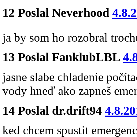
12
Poslal
Neverhood
4.8.
ja by som ho rozobral troch
13
Poslal
FanklubLBL
4.
jasne slabe chladenie počíta
vody hneď ako zapneš emerg
14
Poslal
dr.drift94
4.8.20
ked chcem spustit emergenc