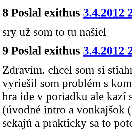
8
Poslal
exithus
3.4.2012 
sry už som to tu našiel
9
Poslal
exithus
3.4.2012 
Zdravím. chcel som si stiah
vyriešil som problém s komp
hra ide v poriadku ale kazí 
(úvodné intro a vonkajšok (
sekajú a prakticky sa to po