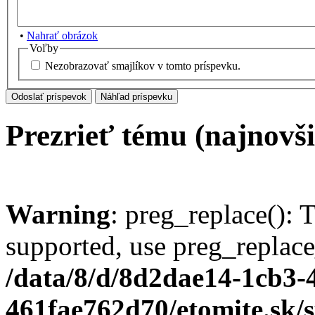
•
Nahrať obrázok
Voľby
Nezobrazovať smajlíkov v tomto príspevku.
Prezrieť tému (najnovši
Warning
: preg_replace(): 
supported, use preg_replace
/data/8/d/8d2dae14-1cb3-
461fae762d70/etomite.sk/