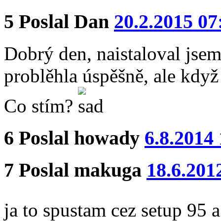
5
Poslal
Dan
20.2.2015 07
Dobrý den, naistaloval jsem
problěhla úspěšně, ale když
Co stím?
6
Poslal
howady
6.8.2014
7
Poslal
makuga
18.6.201
ja to spustam cez setup 95