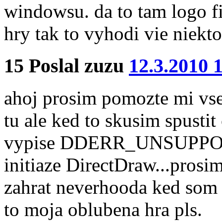
windowsu. da to tam logo f
hry tak to vyhodi vie niekto
15
Poslal
zuzu
12.3.2010 
ahoj prosim pomozte mi vs
tu ale ked to skusim spusti
vypise DDERR_UNSUPPORT
initiaze DirectDraw...prosim
zahrat neverhooda ked som 
to moja oblubena hra pls.