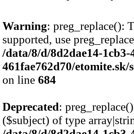
Warning
: preg_replace(): 
supported, use preg_replace
/data/8/d/8d2dae14-1cb3-
461fae762d70/etomite.sk/
on line
684
Deprecated
: preg_replace()
($subject) of type array|stri
/data/8/d/8d2dae14-1cb3-