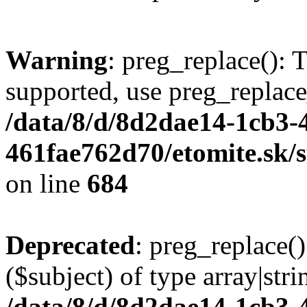
Warning
: preg_replace(): 
supported, use preg_replace
/data/8/d/8d2dae14-1cb3-
461fae762d70/etomite.sk/
on line
684
Deprecated
: preg_replace()
($subject) of type array|stri
/data/8/d/8d2dae14-1cb3-