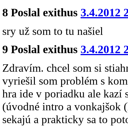
8
Poslal
exithus
3.4.2012 
sry už som to tu našiel
9
Poslal
exithus
3.4.2012 
Zdravím. chcel som si stiah
vyriešil som problém s komp
hra ide v poriadku ale kazí 
(úvodné intro a vonkajšok (
sekajú a prakticky sa to po