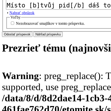
•
Nahrať obrázok
Voľby
Nezobrazovať smajlíkov v tomto príspevku.
Prezrieť tému (najnovši
Warning
: preg_replace(): 
supported, use preg_replace
/data/8/d/8d2dae14-1cb3-
461fae762d70/etomite.sk/