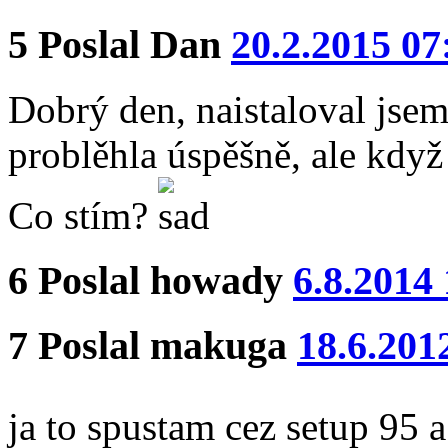
5
Poslal
Dan
20.2.2015 07
Dobrý den, naistaloval jsem
problěhla úspěšně, ale když
Co stím?
6
Poslal
howady
6.8.2014
7
Poslal
makuga
18.6.201
ja to spustam cez setup 95