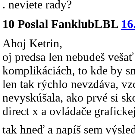
. neviete rady?
10
Poslal
FanklubLBL
16
Ahoj Ketrin,
oj predsa len nebudeš veša
komplikáciách, to kde by s
len tak rýchlo nevzdáva, vzc
nevyskúšala, ako prvé si sk
direct x a ovládače graficke
tak hneď a napíš sem výsl