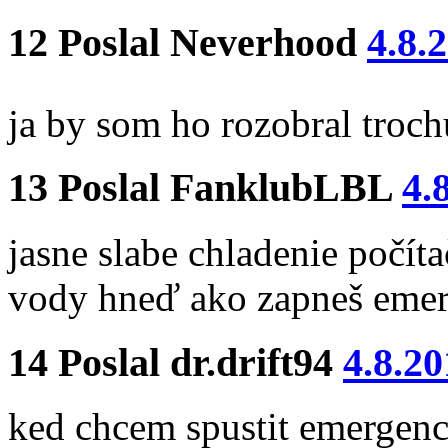
12
Poslal
Neverhood
4.8.
ja by som ho rozobral troch
13
Poslal
FanklubLBL
4.
jasne slabe chladenie počíta
vody hneď ako zapneš emerg
14
Poslal
dr.drift94
4.8.20
ked chcem spustit emergenc