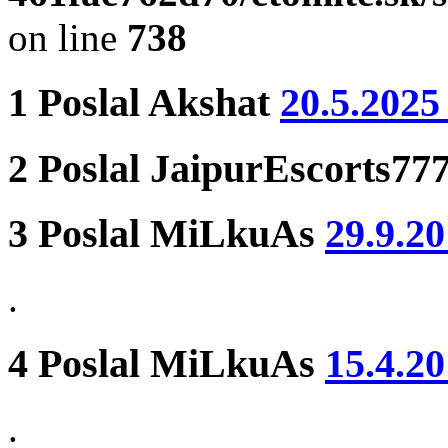
on line
738
1
Poslal
Akshat
20.5.2025
2
Poslal
JaipurEscorts77
3
Poslal
MiLkuAs
29.9.20
.
4
Poslal
MiLkuAs
15.4.20
.