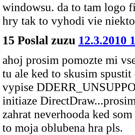
windowsu. da to tam logo f
hry tak to vyhodi vie niekto
15
Poslal
zuzu
12.3.2010 
ahoj prosim pomozte mi vs
tu ale ked to skusim spusti
vypise DDERR_UNSUPPORT
initiaze DirectDraw...prosim
zahrat neverhooda ked som 
to moja oblubena hra pls.