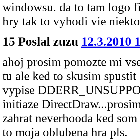
windowsu. da to tam logo f
hry tak to vyhodi vie niekto
15
Poslal
zuzu
12.3.2010 
ahoj prosim pomozte mi vs
tu ale ked to skusim spusti
vypise DDERR_UNSUPPORT
initiaze DirectDraw...prosim
zahrat neverhooda ked som 
to moja oblubena hra pls.