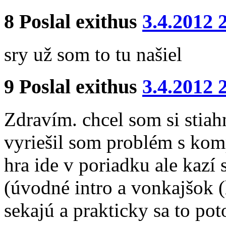
8
Poslal
exithus
3.4.2012 
sry už som to tu našiel
9
Poslal
exithus
3.4.2012 
Zdravím. chcel som si stiah
vyriešil som problém s komp
hra ide v poriadku ale kazí 
(úvodné intro a vonkajšok (
sekajú a prakticky sa to po