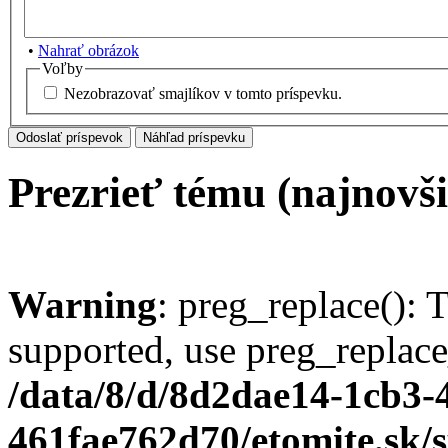
•
Nahrať obrázok
Voľby
Nezobrazovať smajlíkov v tomto príspevku.
Prezrieť tému (najnovši
Warning
: preg_replace(): 
supported, use preg_replace
/data/8/d/8d2dae14-1cb3-
461fae762d70/etomite.sk/