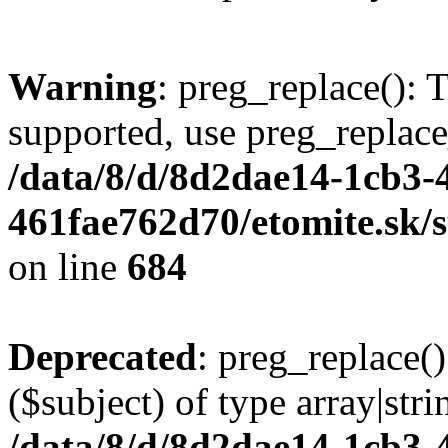
Warning
: preg_replace(): 
supported, use preg_replace
/data/8/d/8d2dae14-1cb3-
461fae762d70/etomite.sk/
on line
684
Deprecated
: preg_replace()
($subject) of type array|stri
/data/8/d/8d2dae14-1cb3-