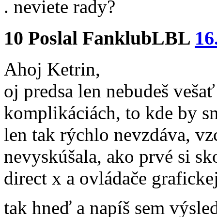
. neviete rady?
10
Poslal
FanklubLBL
16
Ahoj Ketrin,
oj predsa len nebudeš veša
komplikáciách, to kde by s
len tak rýchlo nevzdáva, vzc
nevyskúšala, ako prvé si sk
direct x a ovládače graficke
tak hneď a napíš sem výsl