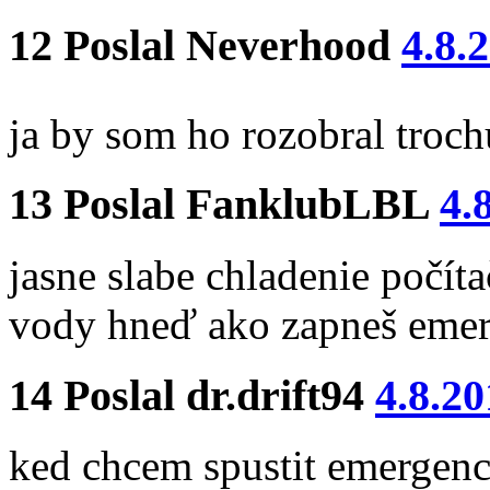
12
Poslal
Neverhood
4.8.
ja by som ho rozobral troch
13
Poslal
FanklubLBL
4.
jasne slabe chladenie počíta
vody hneď ako zapneš emerg
14
Poslal
dr.drift94
4.8.20
ked chcem spustit emergenc