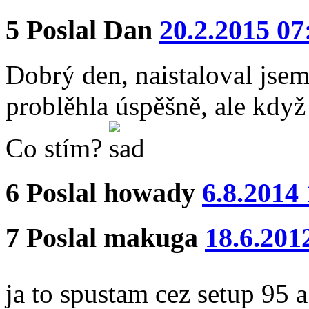
5
Poslal
Dan
20.2.2015 07
Dobrý den, naistaloval jsem
problěhla úspěšně, ale když
Co stím?
6
Poslal
howady
6.8.2014
7
Poslal
makuga
18.6.201
ja to spustam cez setup 95