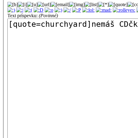
Text príspevku:
(Povinné)