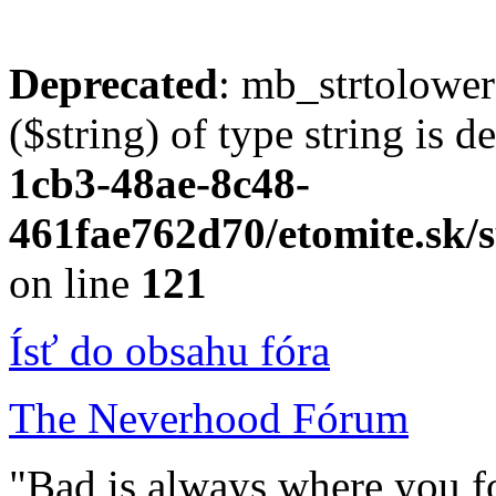
Deprecated
: mb_strtolower
($string) of type string is 
1cb3-48ae-8c48-
461fae762d70/etomite.sk/s
on line
121
Ísť do obsahu fóra
The Neverhood Fórum
"Bad is always where you fo