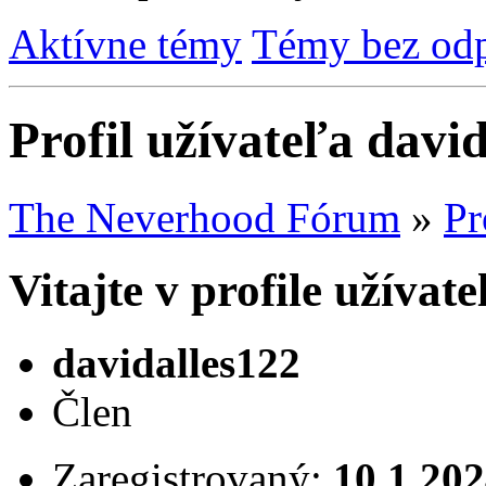
Aktívne témy
Témy bez od
Profil užívateľa davi
The Neverhood Fórum
»
Pr
Vitajte v profile užívat
davidalles122
Člen
Zaregistrovaný:
10.1.20