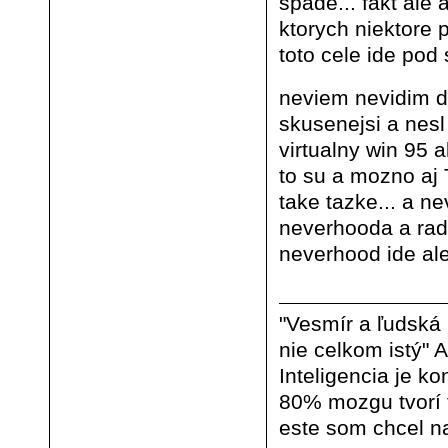
spade... fakt ale
ktorych niektore 
toto cele ide po
neviem nevidim d
skusenejsi a nes
virtualny win 95 
to su a mozno aj 
take tazke... a n
neverhooda a rads
neverhood ide al
"Vesmír a ľudská
nie celkom istý" A
Inteligencia je ko
80% mozgu tvorí
este som chcel na