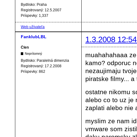
Bydlisko:
Praha
Registrovaný:
12.5.2007
Príspevky:
1,337
Web užívateľa
FanklubLBL
1.3.2008 12:54
Člen
muahahahaaa ze s
Neprítomný
Bydlisko:
Paralelná dimenzia
kamo? odporuc nev
Registrovaný:
17.2.2008
nezaujimaju tvoje
Príspevky:
862
piratske filmy... 
ostatne nikomu s
alebo co to uz je
zaplati alebo nie
myslim ze nam ide
vmware som zistil
daku paromsky zlu