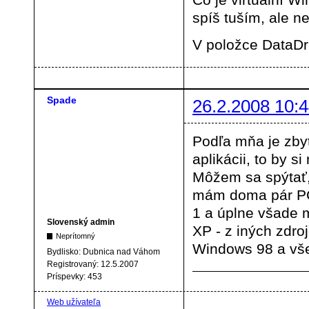
spíš tuším, ale ne
V položce DataDri
Spade
26.2.2008 10:4
Podľa mňa je zby
aplikácii, to by s
Môžem sa spýtať,
mám doma pár PC
1 a úplne všade 
Slovenský admin
XP - z iných zdroj
Neprítomný
Windows 98 a vše
Bydlisko:
Dubnica nad Váhom
Registrovaný:
12.5.2007
Príspevky:
453
Web užívateľa