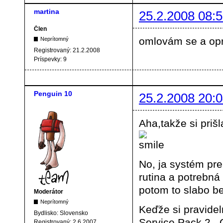
martina
25.2.2008 08:5
Člen
omlovám se a opra
Neprítomný
Registrovaný:
21.2.2008
Príspevky:
9
Penguin 10
25.2.2008 20:0
Aha,takže si priš
No, ja systém pre
rutina a potrebná
potom to slabo bež
Moderátor
Neprítomný
Keďže si pravide
Bydlisko:
Slovensko
Service Pack 2...
Registrovaný:
2.6.2007