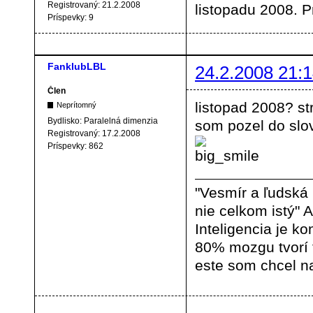
Registrovaný:
21.2.2008
listopadu 2008. P
Príspevky:
9
FanklubLBL
24.2.2008 21:1
Člen
listopad 2008? st
Neprítomný
Bydlisko:
Paralelná dimenzia
som pozel do slov
Registrovaný:
17.2.2008
Príspevky:
862
"Vesmír a ľudská
nie celkom istý" A
Inteligencia je ko
80% mozgu tvorí
este som chcel na