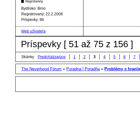
Neprítomný
Bydlisko:
Brno
Registrovaný:
22.2.2008
Príspevky:
86
Web užívateľa
Príspevky [ 51 až 75 z 156 ]
Stránky
Predchádzajúce
1
2
3
4
5
6
7
The Neverhood Fórum
»
Poradna | Poradňa
»
Problémy s hran