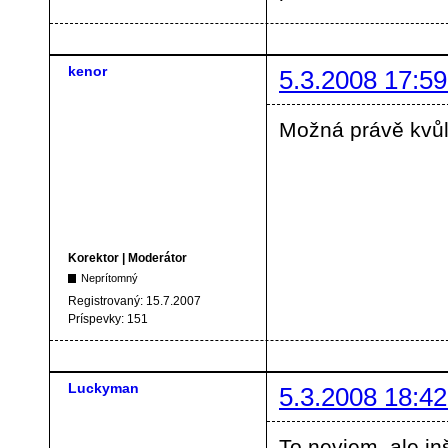
kenor
5.3.2008 17:59
Možná právě kvůl
Korektor | Moderátor
Neprítomný
Registrovaný:
15.7.2007
Príspevky:
151
Luckyman
5.3.2008 18:42
To neviem, ale in