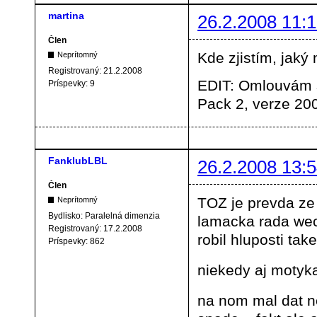
martina
26.2.2008 11:1
Člen
Kde zjistím, ja
Neprítomný
Registrovaný:
21.2.2008
EDIT: Omlouvám s
Príspevky:
9
Pack 2, verze 20
FanklubLBL
26.2.2008 13:5
Člen
TOZ je prevda ze 
Neprítomný
Bydlisko:
Paralelná dimenzia
lamacka rada wec
Registrovaný:
17.2.2008
robil hluposti ta
Príspevky:
862
niekedy aj motyka
na nom mal dat n