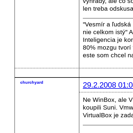
vyhrady, ale co so
len treba odskusa
"Vesmír a ľudská
nie celkom istý" A
Inteligencia je ko
80% mozgu tvorí
este som chcel na
churchyard
29.2.2008 01:0
Ne WinBox, ale Vi
koupili Suni. Vmw
VirtualBox je zad