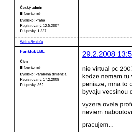
Český admin
Neprítomný
Bydlisko:
Praha
Registrovaný:
12.5.2007
Príspevky:
1,337
Web užívateľa
FanklubLBL
29.2.2008 13:5
Člen
nie virtual pc 20
Neprítomný
Bydlisko:
Paralelná dimenzia
kedze nemam tu v
Registrovaný:
17.2.2008
peniaze, mna to 
Príspevky:
862
byvaju vecsinou
vyzera ovela profe
neviem nabootova
pracujem...