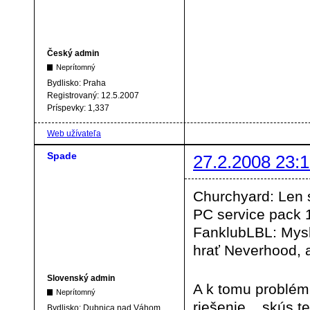
Český admin
Neprítomný
Bydlisko:
Praha
Registrovaný:
12.5.2007
Príspevky:
1,337
Web užívateľa
Spade
27.2.2008 23:1
Churchyard: Len 
PC service pack 1
FanklubLBL: Myslí
hrať Neverhood, a
Slovenský admin
A k tomu problém
Neprítomný
riešenie .. skús t
Bydlisko:
Dubnica nad Váhom