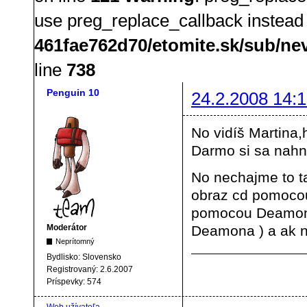
use preg_replace_callback instead
461fae762d70/etomite.sk/sub/ne
line
738
Penguin 10
24.2.2008 14:1
No vidíš Martina
Darmo si sa nahn
No nechajme to ta
obraz cd pomocou
pomocou Deamon 
Moderátor
Deamona ) a ak n
Neprítomný
Bydlisko:
Slovensko
Registrovaný:
2.6.2007
Príspevky:
574
Web užívateľa