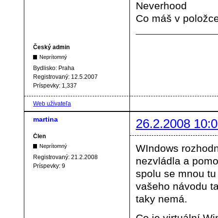
Neverhood
Co máš v položce
Český admin
Neprítomný
Bydlisko:
Praha
Registrovaný:
12.5.2007
Príspevky:
1,337
Web užívateľa
martina
26.2.2008 10:0
Člen
WIndows rozhodně
Neprítomný
Registrovaný:
21.2.2008
nezvládla a pomo
Príspevky:
9
spolu se mnou tu
vašeho návodu ta
taky nemá.
Co je virtuální W