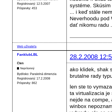
Registrovaný:
12.5.2007
systéme. Skúsim 
Príspevky:
453
... i keď stále n
Neverhoodu pod W
dať nikomu radu .
Web užívateľa
FanklubLBL
28.2.2008 12:5
Člen
ako klidek, shak 
Neprítomný
Bydlisko:
Paralelná dimenzia
brutalne rady typ
Registrovaný:
17.2.2008
Príspevky:
862
len ste to vymazal
ta virtualizacia 
nejde na compe, a
winbox nepoznam,