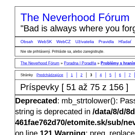
The Neverhood Fórum
"Bad is always where you forg
Obsah
WebSK
WebCZ
Užívatelia
Pravidla
Hľadať
Nie ste prihlásený.
Prihláste sa, alebo zaregistrujte.
The Neverhood Fórum
»
Poradna | Poradňa
»
Problémy s hran
Stránky
Predchádzajúce
1
2
3
4
5
6
7
Príspevky [ 51 až 75 z 156 ]
Deprecated
: mb_strtolower(): Pass
string is deprecated in
/data/8/d/8
461fae762d70/etomite.sk/sub/nev
on line
121
Warning
: preg_replace