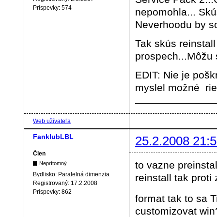
Príspevky:
574
nepomohla... Skú
Neverhoodu by som
Tak skús reinstal
prospech...Môžu s
EDIT: Nie je poš
myslel možné rieš
Web užívateľa
FanklubLBL
25.2.2008 21:5
Člen
to vazne preinst
Neprítomný
Bydlisko:
Paralelná dimenzia
reinstall tak pro
Registrovaný:
17.2.2008
Príspevky:
862
format tak to sa 
customizovat wi