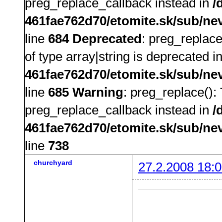
preg_replace_callback instead in
/
461fae762d70/etomite.sk/sub/ne
line
684
Deprecated
: preg_replace
of type array|string is deprecated i
461fae762d70/etomite.sk/sub/ne
line
685
Warning
: preg_replace():
preg_replace_callback instead in
/
461fae762d70/etomite.sk/sub/ne
line
738
churchyard
27.2.2008 18:0