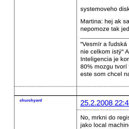
systemoveho dis
Martina: hej ak sa
nepomoze tak jedi
"Vesmír a ľudská
nie celkom istý" A
Inteligencia je ko
80% mozgu tvorí
este som chcel na
churchyard
25.2.2008 22:4
No, mrkni do regis
jako local machin