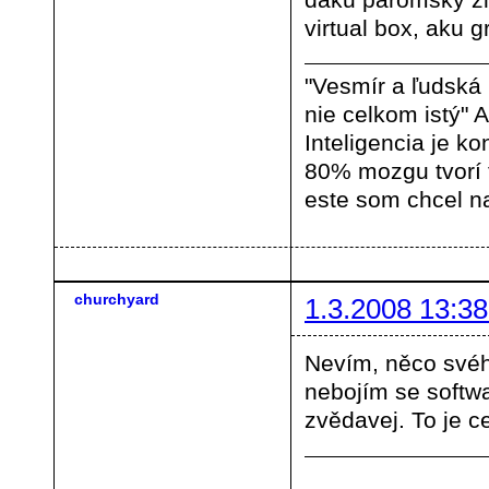
virtual box, aku 
"Vesmír a ľudská
nie celkom istý" A
Inteligencia je ko
80% mozgu tvorí
este som chcel na
churchyard
1.3.2008 13:38
Nevím, něco své
nebojím se softwa
zvědavej. To je ce