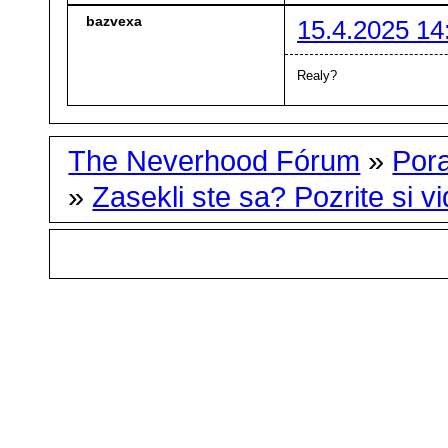
bazvexa
15.4.2025 14
Realy?
The Neverhood Fórum
»
Por
»
Zasekli ste sa? Pozrite si vid