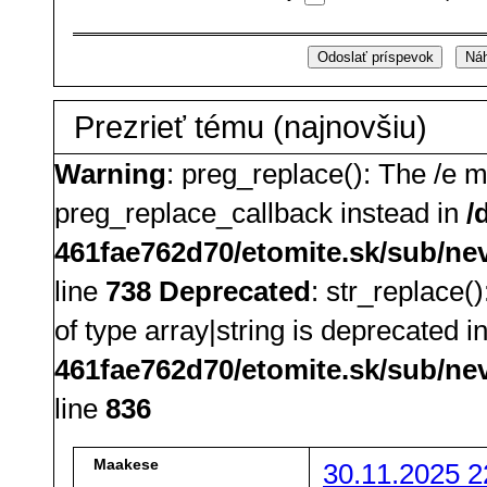
Prezrieť tému (najnovšiu)
Warning
: preg_replace(): The /e m
preg_replace_callback instead in
/
461fae762d70/etomite.sk/sub/ne
line
738
Deprecated
: str_replace(
of type array|string is deprecated i
461fae762d70/etomite.sk/sub/ne
line
836
Maakese
30.11.2025 2