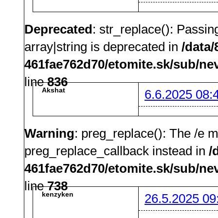
Deprecated
: str_replace(): Passin
array|string is deprecated in
/data
461fae762d70/etomite.sk/sub/ne
line
836
Akshat
6.6.2025 08:
Warning
: preg_replace(): The /e m
preg_replace_callback instead in
/
461fae762d70/etomite.sk/sub/ne
line
738
kenzyken
26.5.2025 09