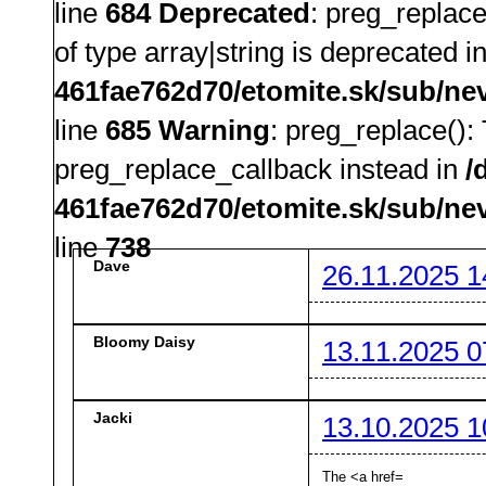
line
684
Deprecated
: preg_replace
of type array|string is deprecated i
461fae762d70/etomite.sk/sub/ne
line
685
Warning
: preg_replace():
preg_replace_callback instead in
/
461fae762d70/etomite.sk/sub/ne
line
738
Dave
26.11.2025 1
Bloomy Daisy
13.11.2025 0
Jacki
13.10.2025 1
The <a href=