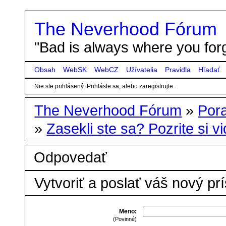
The Neverhood Fórum
"Bad is always where you forg
Obsah
WebSK
WebCZ
Užívatelia
Pravidla
Hľadať
Nie ste prihlásený.
Prihláste sa, alebo zaregistrujte.
The Neverhood Fórum
»
Por
»
Zasekli ste sa? Pozrite si vid
Odpovedať
Vytvoriť a poslať váš nový pr
Meno:
(Povinné)