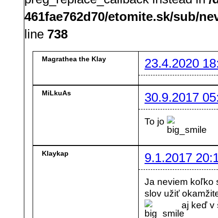
461fae762d70/etomite.sk/sub/ne
line
738
Magrathea the Klay
23.4.2020 18
MiLkuAs
30.9.2017 05
To jo
Klaykap
9.1.2017 20:
Ja neviem koľko s
slov užiť okamžit
aj keď v 