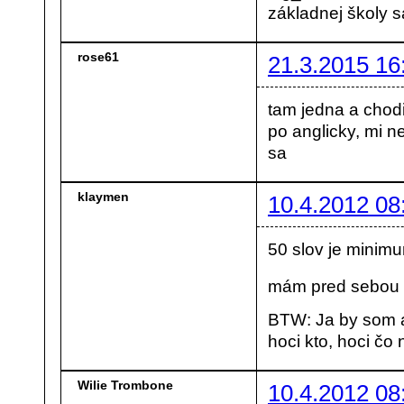
základnej školy s
rose61
21.3.2015 16
tam jedna a chodi
po anglicky, mi n
sa
klaymen
10.4.2012 08
50 slov je minim
mám pred sebou te
BTW: Ja by som a
hoci kto, hoci čo 
Wilie Trombone
10.4.2012 08