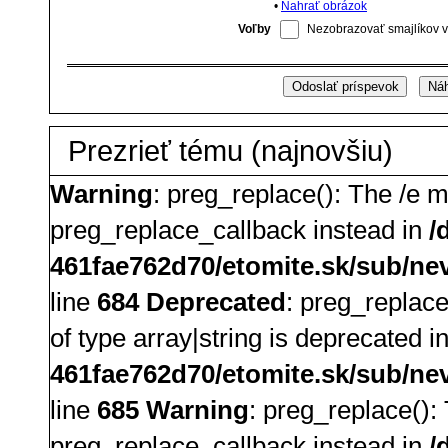
•
Nahrať obrázok
Voľby
Nezobrazovať smajlíkov v
Prezrieť tému (najnovšiu)
Warning
: preg_replace(): The /e m
preg_replace_callback instead in
/
461fae762d70/etomite.sk/sub/ne
line
684
Deprecated
: preg_replace
of type array|string is deprecated i
461fae762d70/etomite.sk/sub/ne
line
685
Warning
: preg_replace():
preg_replace_callback instead in
/