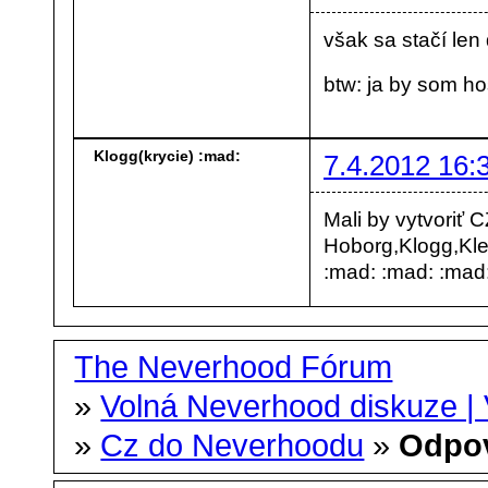
však sa stačí len
btw: ja by som h
Klogg(krycie) :mad:
7.4.2012 16:
Mali by vytvoriť
Hoborg,Klogg,Kley
:mad: :mad: :mad: 
The Neverhood Fórum
»
Volná Neverhood diskuze |
»
Cz do Neverhoodu
»
Odpo