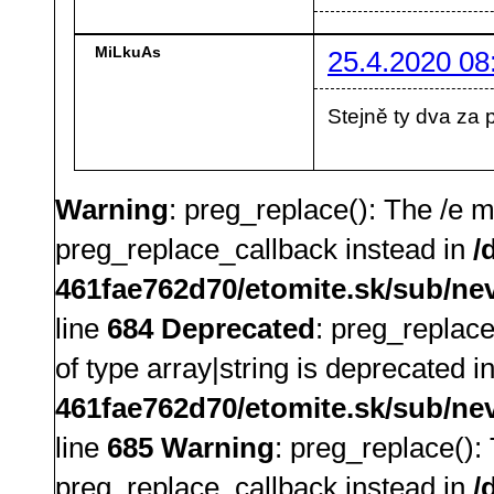
MiLkuAs
25.4.2020 08
Stejně ty dva za 
Warning
: preg_replace(): The /e m
preg_replace_callback instead in
/
461fae762d70/etomite.sk/sub/ne
line
684
Deprecated
: preg_replace
of type array|string is deprecated i
461fae762d70/etomite.sk/sub/ne
line
685
Warning
: preg_replace():
preg_replace_callback instead in
/