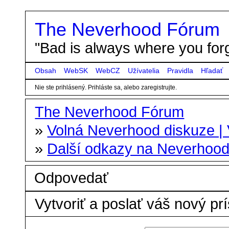
The Neverhood Fórum
"Bad is always where you forg
Obsah
WebSK
WebCZ
Užívatelia
Pravidla
Hľadať
Nie ste prihlásený.
Prihláste sa, alebo zaregistrujte.
The Neverhood Fórum
»
Volná Neverhood diskuze |
»
Další odkazy na Neverhoo
Odpovedať
Vytvoriť a poslať váš nový pr