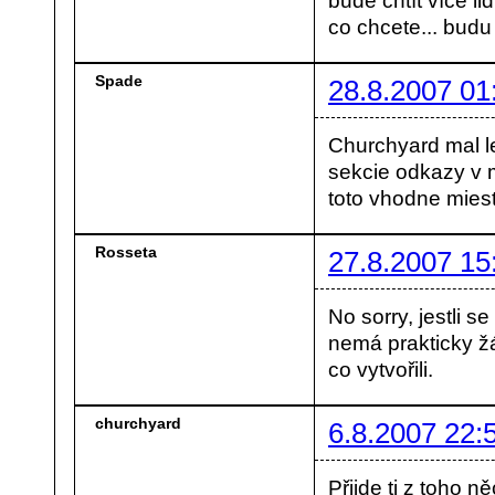
bude chtít více li
co chcete... budu 
Spade
28.8.2007 01
Churchyard mal le
sekcie odkazy v 
toto vhodne miest
Rosseta
27.8.2007 15
No sorry, jestli s
nemá prakticky žád
co vytvořili.
churchyard
6.8.2007 22:
Přijde ti z toho 