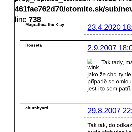
461fae762d70/etomite.sk/sub/ne
line
738
Magrathea the Klay
23.4.2020 18
Rosseta
2.9.2007 18:
Tak tady, má
jako že chci tyhl
případě se omlouv
jestli to sem patří.
churchyard
29.8.2007 22
Tak tak, do odkaz