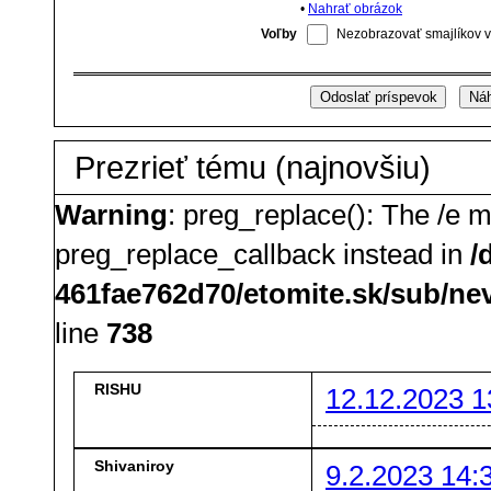
•
Nahrať obrázok
Voľby
Nezobrazovať smajlíkov v
Prezrieť tému (najnovšiu)
Warning
: preg_replace(): The /e m
preg_replace_callback instead in
/
461fae762d70/etomite.sk/sub/ne
line
738
RISHU
12.12.2023 1
Shivaniroy
9.2.2023 14: