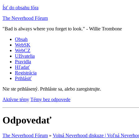
Ísť do obsahu fóra
The Neverhood Fórum
"Bad is always where you forget to look." - Willie Trombone
Obsah
WebSK
WebCZ
Užívatelia
Pravidla
Hľadať
Registrácia
Prihlásiť
Nie ste prihlásený.
Prihláste sa, alebo zaregistrujte.
Aktívne témy
Témy bez odpovede
Odpovedať
The Neverhood Fórum
»
Volná Neverhood diskuze | Voľná Neverhoo