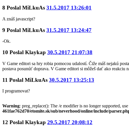
8
Poslal
MiLkuAs
31.5.2017 13:26:01
A znáš javascript?
9
Poslal
MiLkuAs
31.5.2017 13:24:47
-Ok.
10
Poslal
Klaykap
30.5.2017 21:07:38
V Game editori sa hry robia pomocou udalostí. Čiže máš nejakú postavu
postava posunúť doprava. V Game editori si môžeš dať ako reakciu n
11
Poslal
MiLkuAs
30.5.2017 13:25:13
I programovat?
Warning
: preg_replace(): The /e modifier is no longer supported, us
461fae762d70/etomite.sk/sub/neverhood/online/include/parser.ph
12
Poslal
Klaykap
29.5.2017 20:08:12