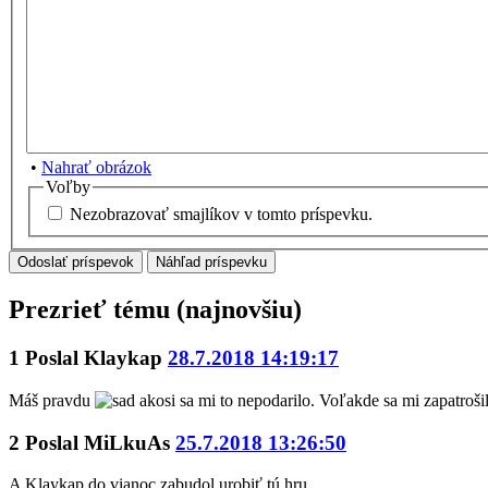
•
Nahrať obrázok
Voľby
Nezobrazovať smajlíkov v tomto príspevku.
Prezrieť tému (najnovšiu)
1
Poslal
Klaykap
28.7.2018 14:19:17
Máš pravdu
akosi sa mi to nepodarilo. Voľakde sa mi zapatroši
2
Poslal
MiLkuAs
25.7.2018 13:26:50
A Klaykap do vianoc zabudol urobiť tú hru...