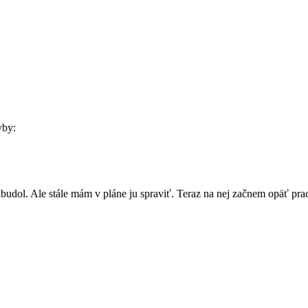
yby:
udol. Ale stále mám v pláne ju spraviť. Teraz na nej začnem opäť pra